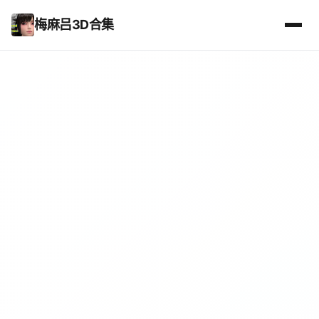
梅麻吕3D合集