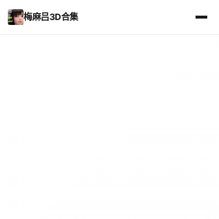
梅麻吕3D合集