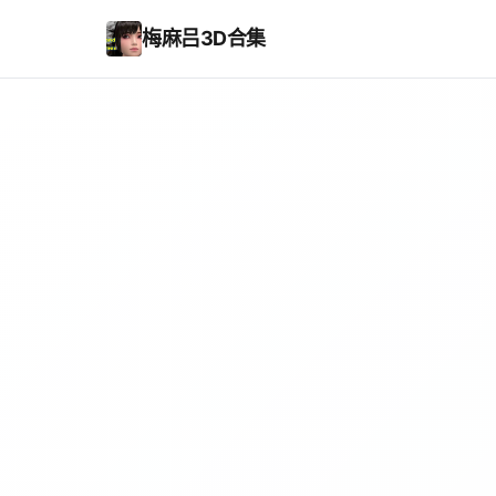
梅麻吕3D合集