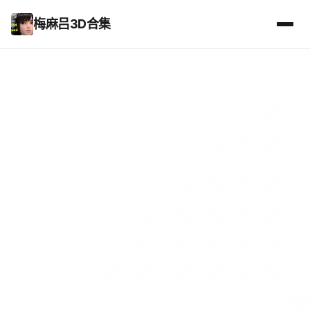
梅麻吕3D合集