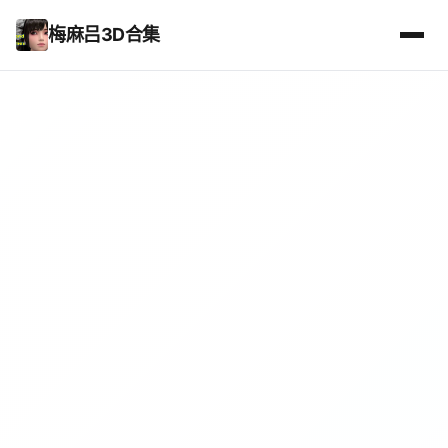
梅麻吕3D合集