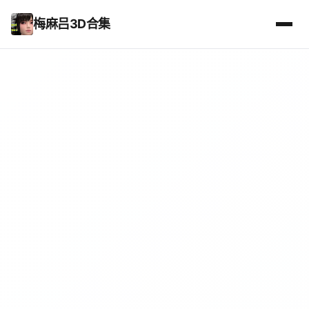
梅麻吕3D合集