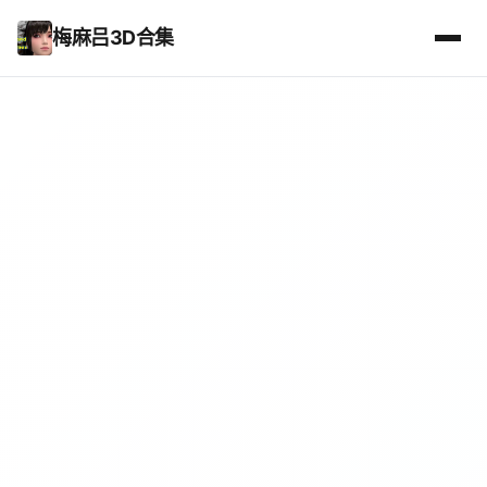
梅麻吕3D合集