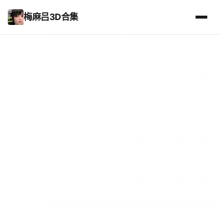
梅麻吕3D合集