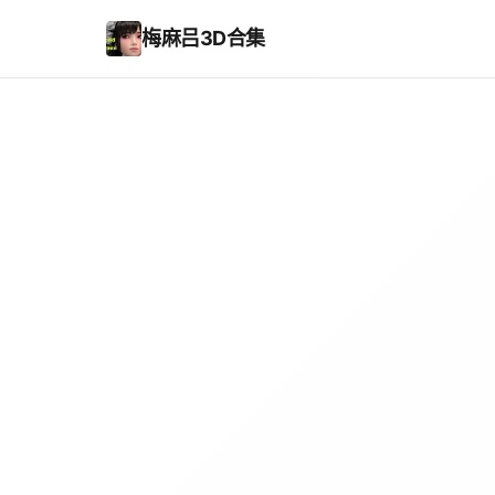
梅麻吕3D合集