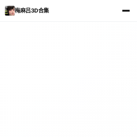
梅麻吕3D合集