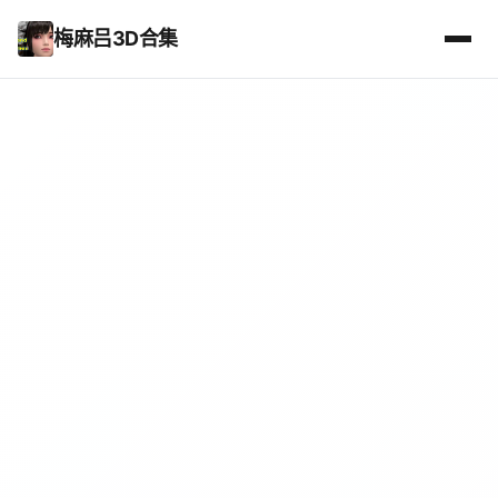
梅麻吕3D合集