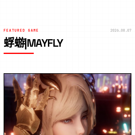
FEATURED GAME
2026.08.07
蜉蝣|MAYFLY